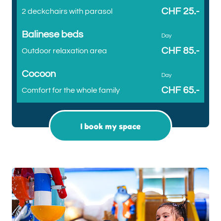
CHF 25.-
2 deckchairs with parasol
Balinese beds
Day
CHF 85.-
Outdoor relaxation area
Cocoon
Day
CHF 65.-
Comfort for the whole family
I book my space