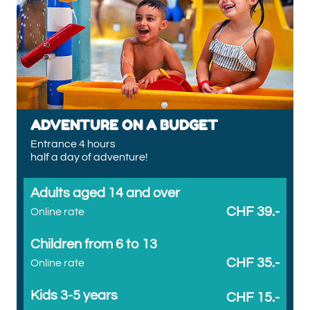
ADVENTURE ON A BUDGET
Entrance 4 hours
half a day of adventure!
Adults aged 14 and over
CHF 39.-
Online rate
Children from 6 to 13
CHF 35.-
Online rate
Kids 3-5 years
CHF 15.-