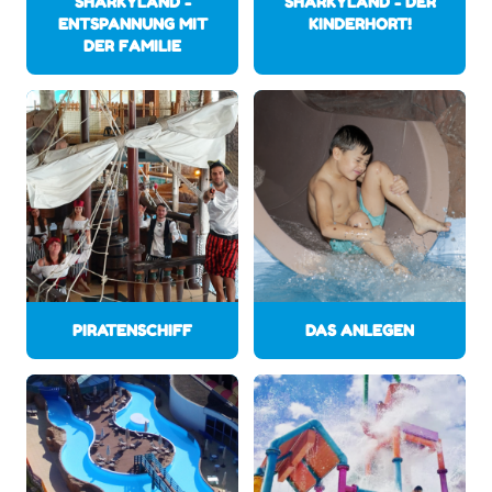
SHARKYLAND -
SHARKYLAND - DER
ENTSPANNUNG MIT
KINDERHORT!
DER FAMILIE
PIRATENSCHIFF
DAS ANLEGEN