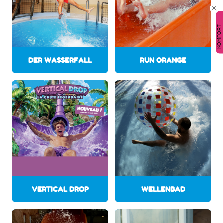
KOMFORT
DER WASSERFALL
RUN ORANGE
VERTICAL DROP
WELLENBAD