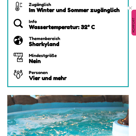
Zugänglich
Im Winter und Sommer zugänglich
KOMFORT
Info
Wassertemperatur: 32° C
Themenbereich
Sharkyland
Mindestgröße
Nein
Personen
Vier und mehr