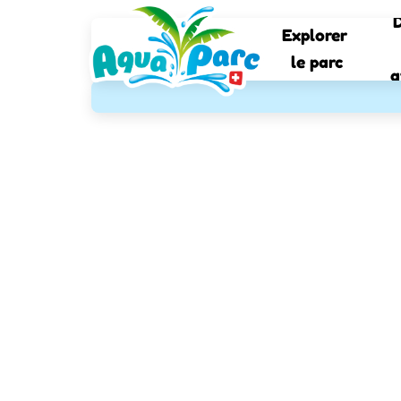
D
Explorer 
le parc
a