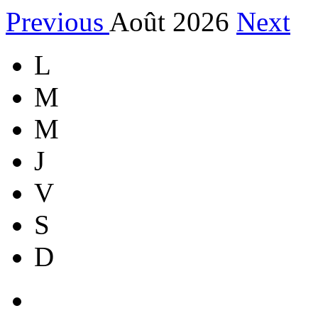
Previous
Août 2026
Next
L
M
M
J
V
S
D