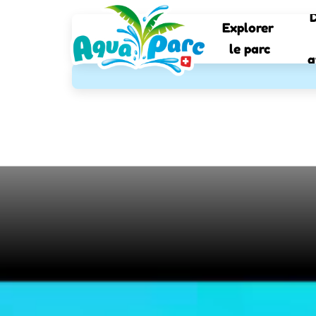
D
Explorer 
le parc
a